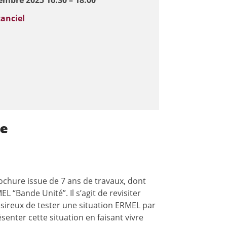
embre 2025 16:30 – 18:00
tanciel
ce
ochure issue de 7 ans de travaux, dont
L “Bande Unité”. Il s’agit de revisiter
ésireux de tester une situation ERMEL par
nter cette situation en faisant vivre