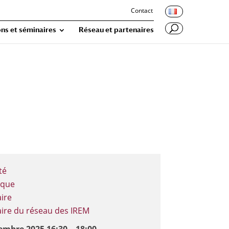
Contact
ns et séminaires
Réseau et partenaires
té
ique
ire
ire du réseau des IREM