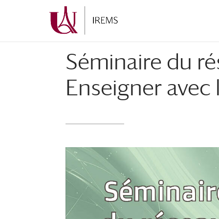
Aller
Aller
au
à
contenu
la
principal
navigation
Séminaire du ré
Enseigner avec 