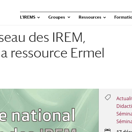
L’IREMS
Groupes
Ressources
Formatio
seau des IREM,
la ressource Ermel

Actuali
Didact
Sémina
Sémina
