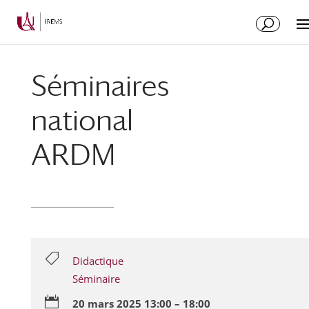
Aller
Aller
au
à
contenu
la
principal
navigation
Séminaires
national
ARDM

Didactique
Séminaire

20 mars 2025 13:00 – 18:00