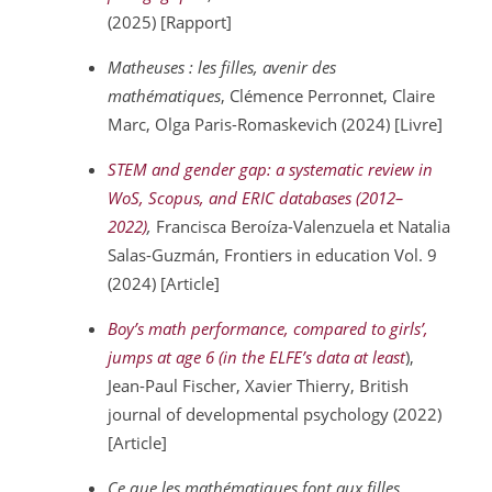
(2025) [Rapport]
Matheuses : les filles, avenir des
mathématiques
, Clémence Perronnet, Claire
Marc, Olga Paris-Romaskevich (2024) [Livre]
STEM and gender gap: a systematic review in
WoS, Scopus, and ERIC databases (2012–
2022)
,
Francisca Beroíza-Valenzuela et Natalia
Salas-Guzmán, Frontiers in education Vol. 9
(2024) [Article]
Boy’s math performance, compared to girls’,
jumps at age 6 (in the ELFE’s data at least
),
Jean-Paul Fischer, Xavier Thierry, British
journal of developmental psychology (2022)
[Article]
Ce que les mathématiques font aux filles
,