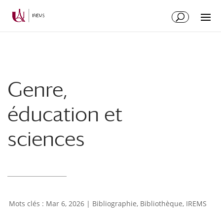
Aller
Aller
au
à
contenu
la
principal
navigation
Genre,
éducation et
sciences
Mar 6, 2026
|
Bibliographie
,
Bibliothèque
,
IREMS