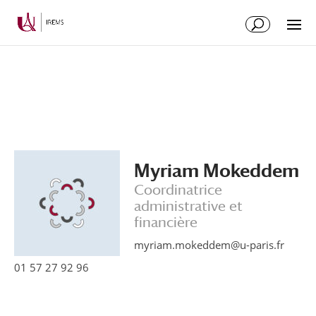
Aller
Aller
au
à
contenu
la
principal
navigation
Myriam Mokeddem
Coordinatrice
administrative et
financière
myriam.mokeddem@u-paris.fr
01 57 27 92 96