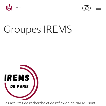
Aller
Aller
au
à
contenu
la
principal
navigation
Groupes IREMS
Les activités de recherche et de réflexion de l’IREMS sont