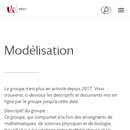
Aller
Aller
au
à
contenu
la
principal
navigation
Modélisation
Le groupe n’est plus en activité depuis 2017. Vous
trouverez ci-dessous les descriptifs et documents mis en
ligne par le groupe jusqu’à cette date.
Descriptif du groupe :
Ce groupe, qui comportait à la fois des enseignants de
mathématiques, de sciences physiques et de biologie,
travaillait sur les relations entre mathématiques et les