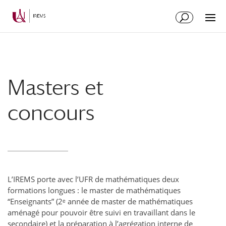
Aller
Aller
au
à
contenu
la
principal
navigation
Masters et
concours
L’IREMS porte avec l’UFR de mathématiques deux
formations longues : le master de mathématiques
“Enseignants” (2ᵉ année de master de mathématiques
aménagé pour pouvoir être suivi en travaillant dans le
secondaire) et la préparation à l’agrégation interne de