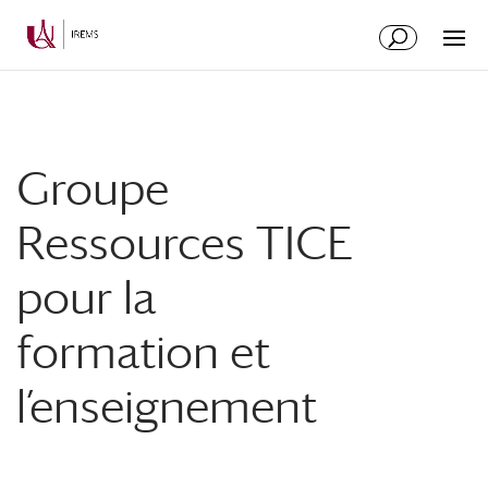
Aller
Aller
au
à
contenu
la
principal
navigation
Groupe
Ressources TICE
pour la
formation et
l’enseignement