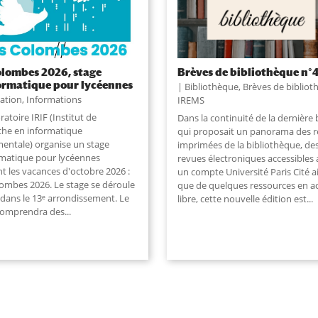
olombes 2026, stage
Brèves de bibliothèque n°
ormatique pour lycéennes
Bibliothèque
,
Brèves de bibliot
ation
,
Informations
IREMS
ratoire IRIF (Institut de
Dans la continuité de la dernière 
che en informatique
qui proposait un panorama des 
entale) organise un stage
imprimées de la bibliothèque, de
rmatique pour lycéennes
revues électroniques accessibles 
t les vacances d'octobre 2026 :
un compte Université Paris Cité a
lombes 2026. Le stage se déroule
que de quelques ressources en a
 dans le 13ᵉ arrondissement. Le
libre, cette nouvelle édition est
...
comprendra des
...