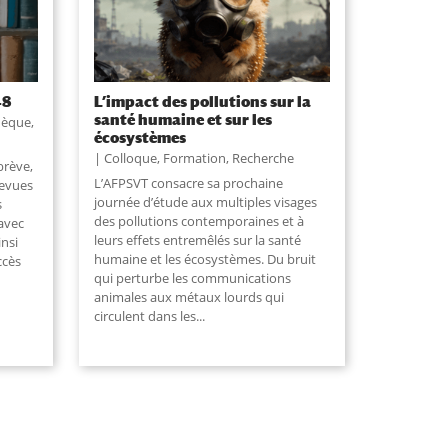
48
L’impact des pollutions sur la
santé humaine et sur les
hèque
,
écosystèmes
Colloque
,
Formation
,
Recherche
brève,
L’AFPSVT consacre sa prochaine
revues
journée d’étude aux multiples visages
s
des pollutions contemporaines et à
avec
leurs effets entremêlés sur la santé
insi
humaine et les écosystèmes. Du bruit
ccès
qui perturbe les communications
animales aux métaux lourds qui
circulent dans les
...