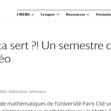
L’IREMS
Groupes
Ressources
Formatio
a sert ?! Un semestre 
déo
REMS
,
Publication
,
Séminaire
 de mathématiques de l’Université Paris Cité u