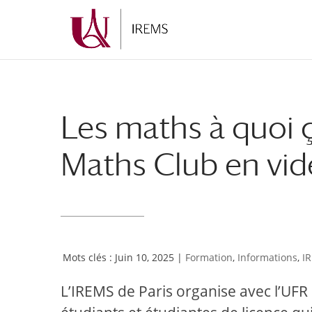
Aller
Aller
au
à
contenu
la
principal
navigation
Les maths à quoi ç
Maths Club en vi
Juin 10, 2025
|
Formation
,
Informations
,
I
L’IREMS de Paris organise avec l’UFR