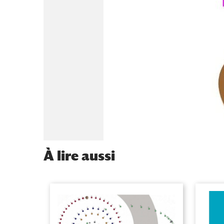
À
lire aussi