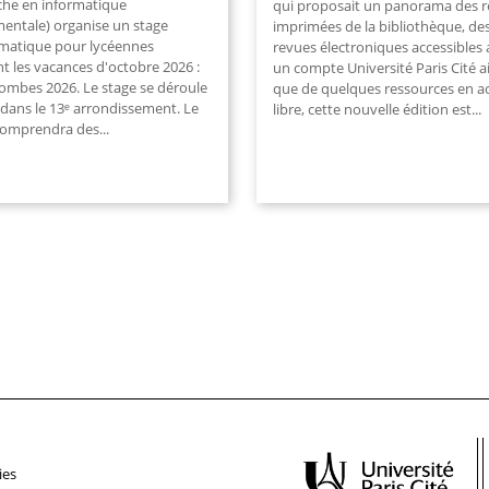
che en informatique
qui proposait un panorama des 
entale) organise un stage
imprimées de la bibliothèque, de
rmatique pour lycéennes
revues électroniques accessibles 
t les vacances d'octobre 2026 :
un compte Université Paris Cité a
lombes 2026. Le stage se déroule
que de quelques ressources en a
 dans le 13ᵉ arrondissement. Le
libre, cette nouvelle édition est
...
comprendra des
...
ies