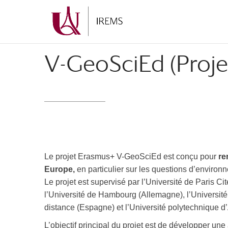
Aller
Aller
au
à
contenu
la
principal
navigation
V-GeoSciEd (Proje
Le projet Erasmus+ V-GeoSciEd est conçu pour
re
Europe,
en particulier sur les questions d’enviro
Le projet est supervisé par l’Université de Paris Cit
l’Université de Hambourg (Allemagne), l’Université
distance (Espagne) et l’Université polytechnique d
L’objectif principal du projet est de développer un