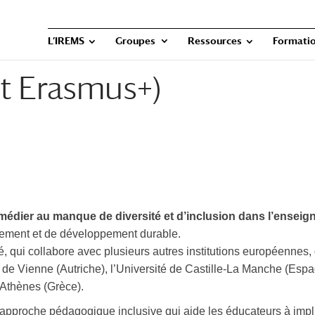
L’IREMS
Groupes
Ressources
Formatio
t Erasmus+)
médier au manque de diversité et d’inclusion dans l’enseig
nnement et de développement durable.
é, qui collabore avec plusieurs autres institutions européennes, 
 de Vienne (Autriche), l’Université de Castille-La Manche (Espag
’Athènes (Grèce).
e approche pédagogique inclusive qui aide les éducateurs à impli