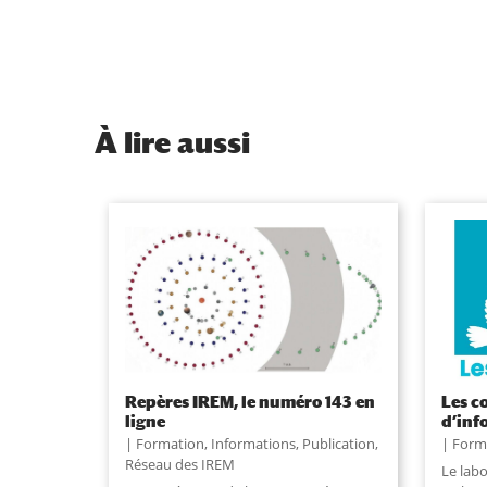
À
lire aussi
Repères IREM, le numéro 143 en
Les c
ligne
d’inf
Formation
,
Informations
,
Publication
,
Form
Réseau des IREM
Le labo