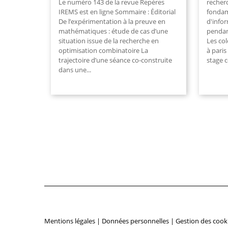
Le numéro 143 de la revue Repères
recher
IREMS est en ligne Sommaire : Éditorial
fondam
De l’expérimentation à la preuve en
d'info
mathématiques : étude de cas d’une
pendan
situation issue de la recherche en
Les co
optimisation combinatoire La
à paris
trajectoire d’une séance co-construite
stage 
dans une
...
Mentions légales
|
Données personnelles
|
Gestion des cook