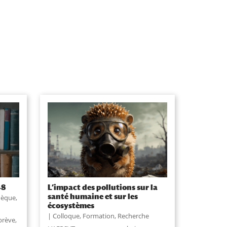
48
L’impact des pollutions sur la
santé humaine et sur les
hèque
,
écosystèmes
Colloque
,
Formation
,
Recherche
brève,