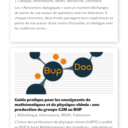
Colloque
,
Informations
,
IREMS
,
Recherche
,
Séminaire
Les « Rencontres dialogiques » sont un moment d’échanges
de points de vue autour de questions vives en éducation. À
chaque rencontre, deux invités partagent leurs expériences et
points de vue autour d’une notion d’actualité, en dialogue avec
les auditrices et les...
Guide pratique pour les enseignants de
mathématiques et de physique-chimie : une
production du groupe G2M au BUP
Bibliothèque
,
Informations
,
IREMS
,
Publication
L'Union des professeurs de physique-chimie (UdPPC) a publié
au BUP le livret Mathématiques des grandeurs : opérations et