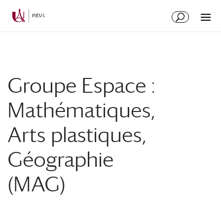
Aller
Aller
au
à
contenu
la
principal
navigation
Groupe Espace :
Mathématiques,
Arts plastiques,
Géographie
(MAG)