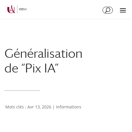
Aller
Aller
au
à
contenu
la
principal
navigation
Généralisation
de “Pix IA”
Avr 13, 2026
|
Informations