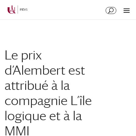
Aller
Aller
au
à
contenu
la
principal
navigation
Le prix
d’Alembert est
attribué à la
compagnie L’île
logique et à la
MMI