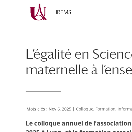
Aller
Aller
au
à
contenu
la
principal
navigation
L’égalité en Science
maternelle à l’ens
Nov 6, 2025
|
Colloque
,
Formation
,
Inform
Le colloque annuel de l’associatio