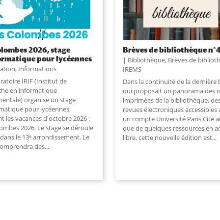
olombes 2026, stage
Brèves de bibliothèque n°
ormatique pour lycéennes
Bibliothèque
,
Brèves de bibliot
ation
,
Informations
IREMS
ratoire IRIF (Institut de
Dans la continuité de la dernière 
che en informatique
qui proposait un panorama des 
entale) organise un stage
imprimées de la bibliothèque, de
rmatique pour lycéennes
revues électroniques accessibles 
t les vacances d'octobre 2026 :
un compte Université Paris Cité a
lombes 2026. Le stage se déroule
que de quelques ressources en a
 dans le 13ᵉ arrondissement. Le
libre, cette nouvelle édition est
...
comprendra des
...