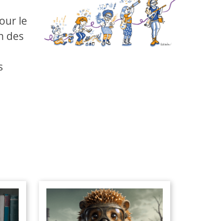
our le
n des
s