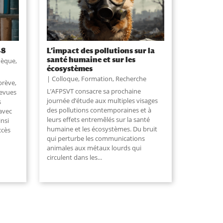
48
L’impact des pollutions sur la
santé humaine et sur les
hèque
,
écosystèmes
Colloque
,
Formation
,
Recherche
brève,
L’AFPSVT consacre sa prochaine
revues
journée d’étude aux multiples visages
s
des pollutions contemporaines et à
avec
leurs effets entremêlés sur la santé
insi
humaine et les écosystèmes. Du bruit
ccès
qui perturbe les communications
animales aux métaux lourds qui
circulent dans les
...