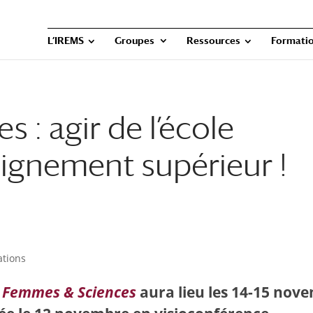
L’IREMS
Groupes
Ressources
Formatio
s : agir de l’école
eignement supérieur !
ations
n
Femmes & Sciences
aura lieu les 14-15 nov