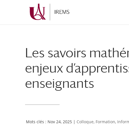
Aller
Aller
au
à
contenu
la
principal
navigation
Les savoirs mathém
enjeux d’apprentis
enseignants
Nov 24, 2025
|
Colloque
,
Formation
,
Infor