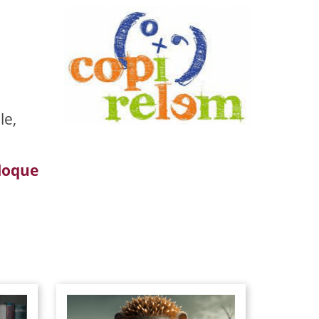
le,
lloque