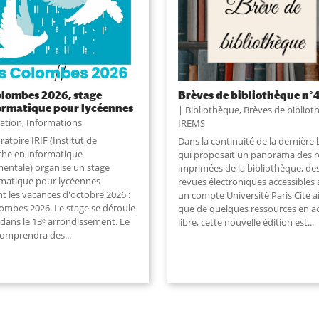
olombes 2026, stage
Brèves de bibliothèque n°
ormatique pour lycéennes
Bibliothèque
,
Brèves de bibliot
ation
,
Informations
IREMS
ratoire IRIF (Institut de
Dans la continuité de la dernière 
che en informatique
qui proposait un panorama des 
entale) organise un stage
imprimées de la bibliothèque, de
rmatique pour lycéennes
revues électroniques accessibles 
t les vacances d'octobre 2026 :
un compte Université Paris Cité a
lombes 2026. Le stage se déroule
que de quelques ressources en a
 dans le 13ᵉ arrondissement. Le
libre, cette nouvelle édition est
...
comprendra des
...