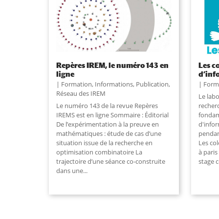
Repères IREM, le numéro 143 en
Les c
ligne
d’inf
Formation
,
Informations
,
Publication
,
Form
Réseau des IREM
Le labo
Le numéro 143 de la revue Repères
recher
IREMS est en ligne Sommaire : Éditorial
fondam
De l’expérimentation à la preuve en
d'info
mathématiques : étude de cas d’une
pendan
situation issue de la recherche en
Les co
optimisation combinatoire La
à paris
trajectoire d’une séance co-construite
stage 
dans une
...