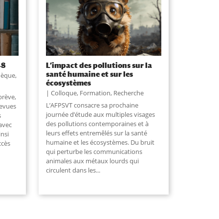
48
L’impact des pollutions sur la
santé humaine et sur les
hèque
,
écosystèmes
Colloque
,
Formation
,
Recherche
brève,
L’AFPSVT consacre sa prochaine
revues
journée d’étude aux multiples visages
s
des pollutions contemporaines et à
avec
leurs effets entremêlés sur la santé
insi
humaine et les écosystèmes. Du bruit
ccès
qui perturbe les communications
animales aux métaux lourds qui
circulent dans les
...