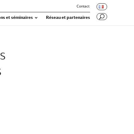
Contact
ns et séminaires
Réseau et partenaires
s
s