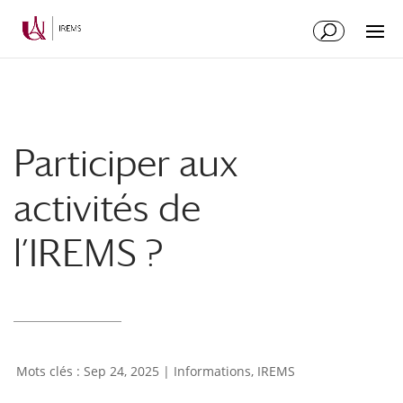
Aller
Aller
au
à
contenu
la
principal
navigation
Participer aux
activités de
l’IREMS ?
Sep 24, 2025
|
Informations
,
IREMS