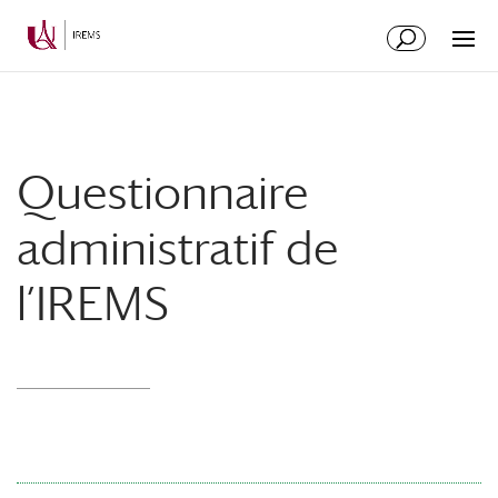
Aller
Aller
au
à
contenu
la
principal
navigation
Questionnaire
administratif de
l’IREMS