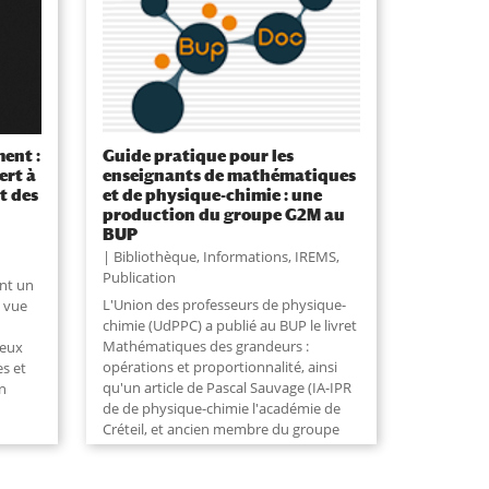
ent :
Guide pratique pour les
ert à
enseignants de mathématiques
t des
et de physique-chimie : une
production du groupe G2M au
BUP
Bibliothèque
,
Informations
,
IREMS
,
Publication
ont un
L'Union des professeurs de physique-
 vue
chimie (UdPPC) a publié au BUP le livret
Mathématiques des grandeurs :
deux
opérations et proportionnalité, ainsi
es et
qu'un article de Pascal Sauvage (IA-IPR
n
de de physique-chimie l'académie de
Créteil, et ancien membre du groupe
G2M de...