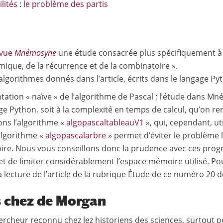
lités : le problème des partis
evue
Mnémosyne
une étude consacrée plus spécifiquement à 
hmique, de la récurrence et de la combinatoire ».
algorithmes donnés dans l’article, écrits dans le langage Py
tation « naïve » de l’algorithme de Pascal ; l’étude dans M
ngage Python, soit à la complexité en temps de calcul, qu’on r
ons l’algorithme «
algopascaltableauV1
», qui, cependant, ut
 algorithme «
algopascalarbre
» permet d’éviter le problème lié
 Nous vous conseillons donc la prudence avec ces program
t de limiter considérablement l’espace mémoire utilisé. Po
 lecture de l’article de la rubrique Étude de ce numéro 20 
s chez de Morgan
hercheur reconnu chez lez historiens des sciences, surtout p