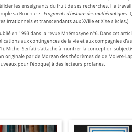
néficier les enseignants du fruit de ses recherches. Il a trav
emple sa Brochure :
Fragments d’histoire des mathématiques. Qu
es irrationnels et transcendants aux XVIIIe et XIXe siècles.).
ublié en 1993 dans la revue Mnémosyne n°6. Dans cet articl
 applications aux contingences de la vie et aux compagnies d
. Michel Serfati s’attache à montrer la conception subjecti
tion originale par de Morgan des théorèmes de de Moivre-Lap
ouveaux pour l’époque) à des lecteurs profanes.