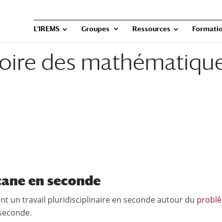
L’IREMS
Groupes
Ressources
Formatio
istoire des mathématiqu
cane en seconde
ant un travail pluridisciplinaire en seconde autour du
probl
 seconde.