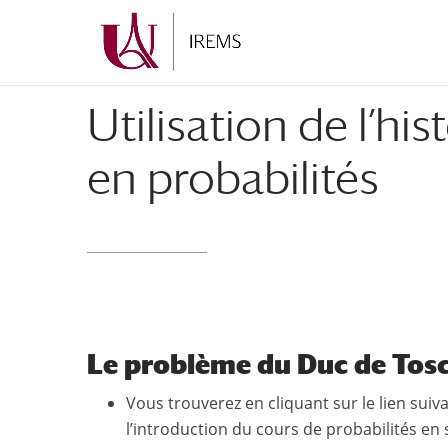
Aller
Aller
au
à
contenu
la
principal
navigation
Utilisation de l’h
en probabilités
Le problème du Duc de Tos
Vous trouverez en cliquant sur le lien suiv
l’introduction du cours de probabilités en