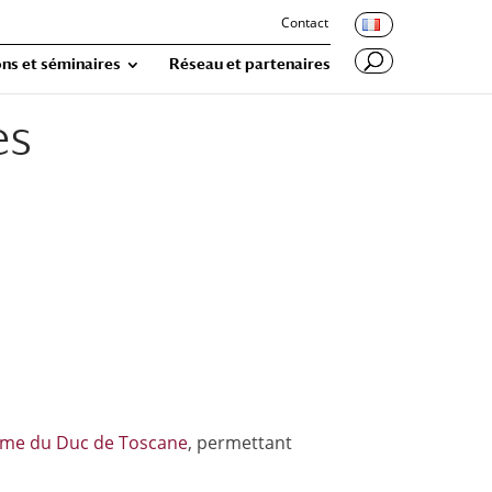
Contact
ns et séminaires
Réseau et partenaires
es
ème du Duc de Toscane
, permettant