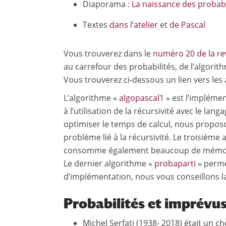
Diaporama :
La naissance des probabi
Textes
dans l’atelier
et
de Pascal
Vous trouverez dans le
numéro 20 de la r
au carrefour des probabilités, de l’algorit
Vous trouverez ci-dessous un lien vers les 
L’algorithme «
algopascal1
» est l’implémen
à l’utilisation de la récursivité avec le la
optimiser le temps de calcul, nous propos
problème lié à la récursivité. Le troisième
consomme également beaucoup de mémoire.
Le dernier algorithme «
probaparti
» perme
d’implémentation, nous vous conseillons la
Probabilités et imprévu
Michel Serfati (1938- 2018) était un c