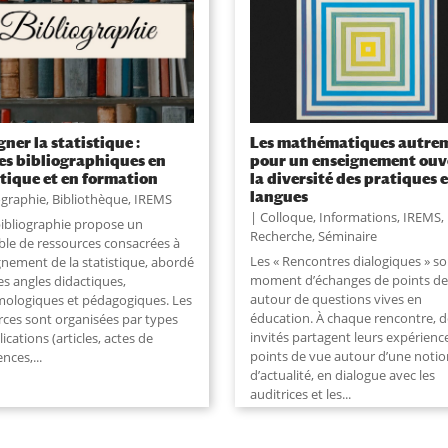
gner la statistique :
Les mathématiques autrem
es bibliographiques en
pour un enseignement ouv
tique et en formation
la diversité des pratiques e
langues
ographie
,
Bibliothèque
,
IREMS
Colloque
,
Informations
,
IREMS
,
bibliographie propose un
Recherche
,
Séminaire
le de ressources consacrées à
Les « Rencontres dialogiques » s
gnement de la statistique, abordé
moment d’échanges de points de
es angles didactiques,
autour de questions vives en
mologiques et pédagogiques. Les
éducation. À chaque rencontre, 
rces sont organisées par types
invités partagent leurs expérienc
ications (articles, actes de
points de vue autour d’une notio
nces,...
d’actualité, en dialogue avec les
auditrices et les...